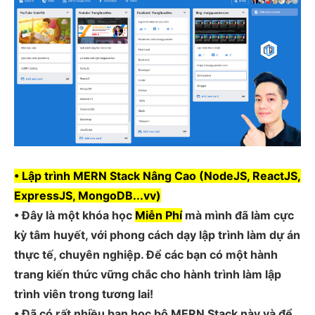
• Lập trình MERN Stack Nâng Cao (NodeJS, ReactJS,
ExpressJS, MongoDB...vv)
• Đây là một khóa học
Miễn Phí
mà mình đã làm cực
kỳ tâm huyết, với phong cách dạy lập trình làm dự án
thực tế, chuyên nghiệp. Để các bạn có một hành
trang kiến thức vững chắc cho hành trình làm lập
trình viên trong tương lai!
• Đã có rất nhiều bạn học bộ MERN Stack này và để