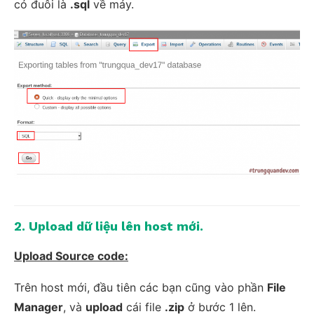
có đuôi là
.sql
về máy.
2. Upload dữ liệu lên host mới.
Upload Source code:
Trên host mới, đầu tiên các bạn cũng vào phần
File
Manager
, và
upload
cái file
.zip
ở bước 1 lên.