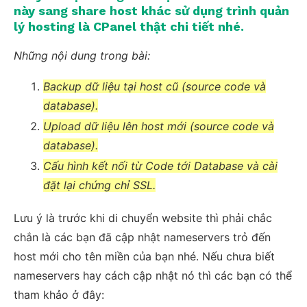
này sang share host khác sử dụng trình quản
lý hosting là CPanel thật chi tiết nhé.
Những nội dung trong bài:
Backup dữ liệu tại host cũ (source code và
database).
Upload dữ liệu lên host mới
(source code và
database).
Cấu hình kết nối từ Code tới Database và cài
đặt lại chứng chỉ SSL.
Lưu ý là trước khi di chuyển website thì phải chắc
chắn là các bạn đã cập nhật nameservers trỏ đến
host mới cho tên miền của bạn nhé. Nếu chưa biết
nameservers hay cách cập nhật nó thì các bạn có thể
tham khảo ở đây: