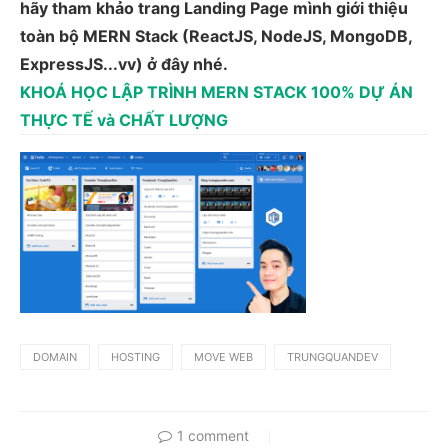
hãy tham khảo trang Landing Page mình giới thiệu
toàn bộ MERN Stack (ReactJS, NodeJS, MongoDB,
ExpressJS...vv) ở đây nhé.
KHOÁ HỌC LẬP TRÌNH MERN STACK 100% DỰ ÁN
THỰC TẾ và CHẤT LƯỢNG
DOMAIN
HOSTING
MOVE WEB
TRUNGQUANDEV
1 comment