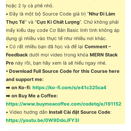
hoặc 2 ly cà phê nhỏ.
•
Đây là một bộ Source Code giá trị “
Như Đi Làm
Thực Tế
” và “
Cực Kì Chất Lượng
“. Chứ không phải
mấy kiểu dạy code Cơ Bản Basic linh tinh không áp
dụng gì nhiều vào thực tế như nhiều nơi khác.
•
Có rất nhiều bạn đã học và để lại
Comment –
Feedback
dưới mọi video trong khóa
MERN Stack
Pro
này rồi, bạn hãy xem là sẽ hiểu ngay nhé.
• Download Full Source Code for this Course here
and support me:
➡️ on Ko-fi:
https://ko-fi.com/s/e41c325ca4
➡️ on Buy Me a Coffee:
https://www.buymeacoffee.com/codetq/e/191152
•
Video hướng dẫn
Install Cài đặt Source Code
:
https://youtu.be/0W9DdoJFY3I