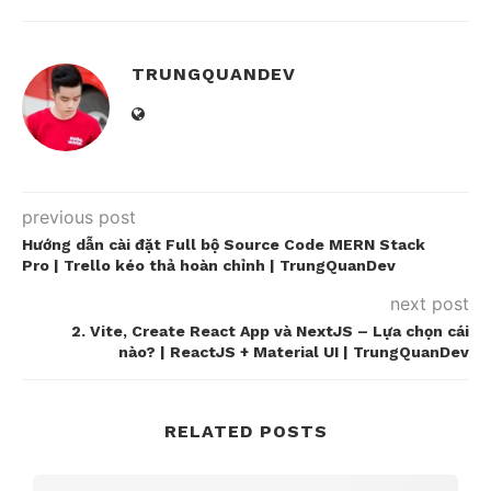
TRUNGQUANDEV
previous post
Hướng dẫn cài đặt Full bộ Source Code MERN Stack
Pro | Trello kéo thả hoàn chỉnh | TrungQuanDev
next post
2. Vite, Create React App và NextJS – Lựa chọn cái
nào? | ReactJS + Material UI | TrungQuanDev
RELATED POSTS