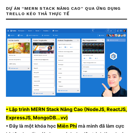
DỰ ÁN “MERN STACK NÂNG CAO” QUA ỨNG DỤNG
TRELLO KÉO THẢ THỰC TẾ
• Lập trình MERN Stack Nâng Cao (NodeJS, ReactJS,
ExpressJS, MongoDB...vv)
• Đây là một khóa học
Miễn Phí
mà mình đã làm cực