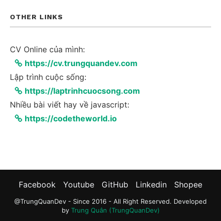
OTHER LINKS
CV Online của mình:
https://cv.trungquandev.com
Lập trình cuộc sống:
https://laptrinhcuocsong.com
Nhiều bài viết hay về javascript:
https://codetheworld.io
Facebook
Youtube
GitHub
Linkedin
Shopee
@TrungQuanDev - Since 2016 - All Right Reserved. Developed
by
Trung Quân (TrungQuanDev)