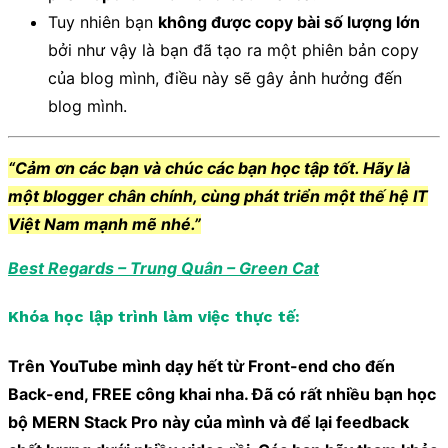
Tuy nhiên bạn
không được copy bài số lượng lớn
bởi như vậy là bạn đã tạo ra một phiên bản copy
của blog mình, điều này sẽ gây ảnh hưởng đến
blog mình.
“Cảm ơn các bạn và chúc các bạn học tập tốt. Hãy là
một blogger chân chính, cùng phát triển một thế hệ IT
Việt Nam mạnh mẽ nhé.”
Best Regards – Trung Quân – Green Cat
Khóa học lập trình làm việc thực tế:
Trên YouTube mình dạy hết từ Front-end cho đến
Back-end, FREE công khai nha. Đã có rất nhiều bạn học
bộ MERN Stack Pro này của mình và để lại feedback