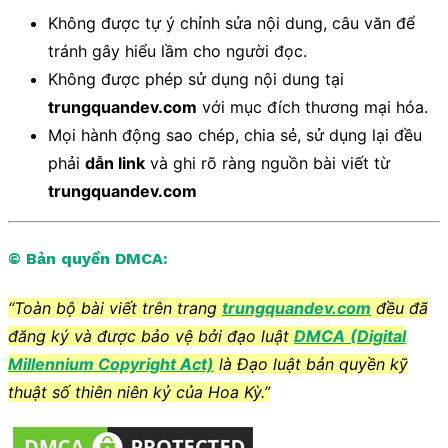
Không được tự ý chỉnh sửa nội dung, câu văn để
tránh gây hiểu lầm cho người đọc.
Không được phép sử dụng nội dung tại
trungquandev.com
với mục đích thương mại hóa.
Mọi hành động sao chép, chia sẻ, sử dụng lại đều
phải
dẫn link
và ghi rõ ràng nguồn bài viết từ
trungquandev.com
© Bản quyền DMCA:
“Toàn bộ bài viết trên trang
trungquandev.com
đều đã
đăng ký và được bảo vệ bởi đạo luật
DMCA
(Digital
Millennium Copyright Act)
là Đạo luật bản quyền kỹ
thuật số thiên niên kỷ của Hoa Kỳ.”