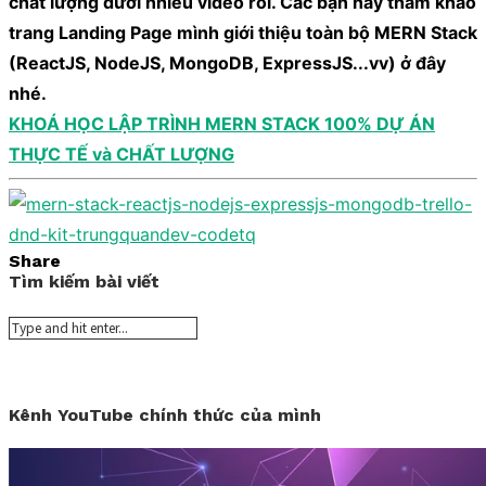
chất lượng dưới nhiều video rồi. Các bạn hãy tham khảo
trang Landing Page mình giới thiệu toàn bộ MERN Stack
(ReactJS, NodeJS, MongoDB, ExpressJS...vv) ở đây
nhé.
KHOÁ HỌC LẬP TRÌNH MERN STACK 100% DỰ ÁN
THỰC TẾ và CHẤT LƯỢNG
Share
Tìm kiếm bài viết
Kênh YouTube chính thức của mình