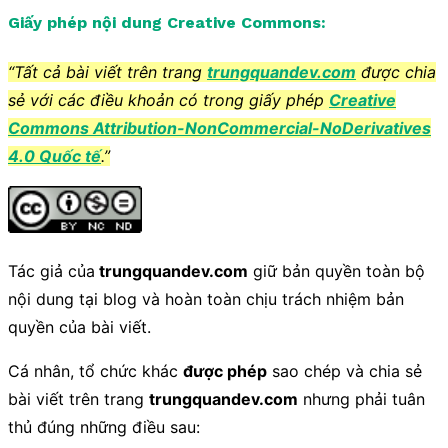
Giấy phép nội dung Creative Commons:
“Tất cả bài viết trên trang
trungquandev.com
được chia
sẻ với các điều khoản có trong giấy phép
Creative
Commons Attribution-NonCommercial-NoDerivatives
4.0 Quốc tế
.”
Tác giả của
trungquandev.com
giữ bản quyền toàn bộ
nội dung tại blog và hoàn toàn chịu trách nhiệm bản
quyền của bài viết.
Cá nhân, tổ chức khác
được phép
sao chép và chia sẻ
bài viết trên trang
trungquandev.com
nhưng phải tuân
thủ đúng những điều sau: