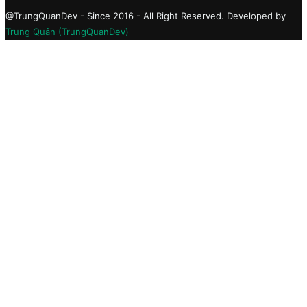
@TrungQuanDev - Since 2016 - All Right Reserved. Developed by
Trung Quân (TrungQuanDev)