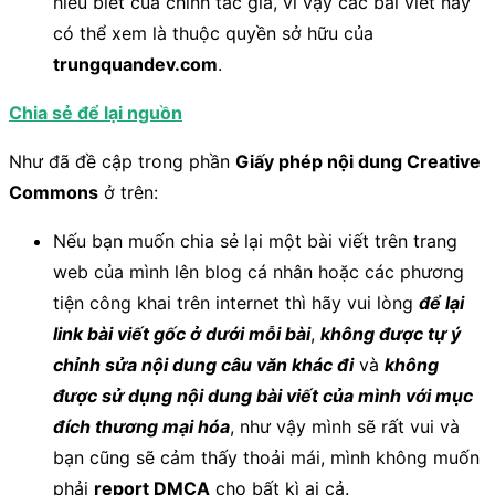
hiểu biết của chính tác giả, vì vậy các bài viết này
có thể xem là thuộc quyền sở hữu của
trungquandev.com
.
Chia sẻ để lại nguồn
Như đã đề cập trong phần
Giấy phép nội dung Creative
Commons
ở trên:
Nếu bạn muốn chia sẻ lại một bài viết trên trang
web của mình lên blog cá nhân hoặc các phương
tiện công khai trên internet thì hãy vui lòng
để lại
link bài viết gốc ở dưới mỗi bài
,
không được tự ý
chỉnh sửa nội dung câu văn khác đi
và
không
được sử dụng nội dung bài viết của mình với mục
đích thương mại hóa
, như vậy mình sẽ rất vui và
bạn cũng sẽ cảm thấy thoải mái, mình không muốn
phải
report DMCA
cho bất kì ai cả.