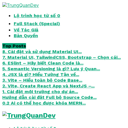
Lộ trình học từ số 0
Full Stack (Special)
Về Tác Giả
Bản Quyền
Top Posts
8. Cài đặt và sử dụng Material UI...
7. Material UI, TailwindCSS, Bootstrap – Chọn cái...
6. ESlint – Hãy biết Clean Code là...
5. Semantic Versioning là gì? Lưu ý Quan...
4. JSX là gì? Hiểu Tường Tận về...
3. Vite – Hiểu toàn bộ Code Base...
2. Vite, Create React App và NextJS –...
1. Cài đặt môi trường cho dự án...
Hướng dẫn cài đặt Full bộ Source Code...
0.2 Ai có thể học được khóa MERN...