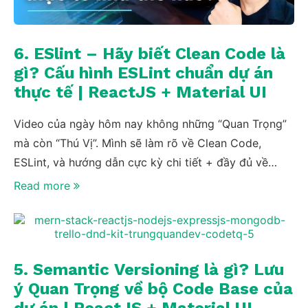
6. ESlint – Hãy biết Clean Code là
gì? Cấu hình ESLint chuẩn dự án
thực tế | ReactJS + Material UI
Video của ngày hôm nay không những “Quan Trọng”
mà còn “Thú Vị”. Mình sẽ làm rõ về Clean Code,
ESLint, và hướng dẫn cực kỳ chi tiết + đầy đủ về
cách mà một dự án thực tế sử dụng ESLint như thế
Read more
nào cũng như chia sẻ một file eslintrc chuẩn tới các
bạn, hơn thế nữa mình còn giải thích cặn kẽ từng rule
một trong file eslintrc đó, vậy nên video sẽ hơi dài
xíu nha. Nhớ đừng chủ quan bỏ qua video này đó nhé
5. Semantic Versioning là gì? Lưu
😀
ý Quan Trọng về bộ Code Base của