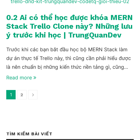
hộ mình thì cũng có thể xem video này và tự cài đặt
bộ code lên được nhé. Cảm ơn các bạn!
0.2 Ai có thể học được khóa MERN
Stack Trello Clone này? Những lưu
ý trước khi học | TrungQuanDev
Trước khi các bạn bắt đầu học bộ MERN Stack làm
dự án thực tế Trello này, thì cũng cần phải hiểu được
là nên chuẩn bị những kiến thức nền tảng gì, cũng
như mình sẽ note ra những lưu ý quan trọng để khi
Read more
học bộ này các bạn có thể nắm được trọn vẹn kiến
thức một cách tốt nhất.
1
2
TÌM KIẾM BÀI VIẾT