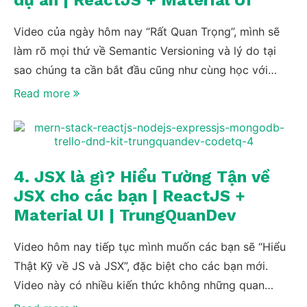
dự án | ReactJS + Material UI
Video của ngày hôm nay “Rất Quan Trọng”, mình sẽ
làm rõ mọi thứ về Semantic Versioning và lý do tại
sao chúng ta cần bắt đầu cũng như cùng học với
nhau trên cùng một phiên bản của các thư viện, môi
Read more
trường node…vv nhé.
4. JSX là gì? Hiểu Tường Tận về
JSX cho các bạn | ReactJS +
Material UI | TrungQuanDev
Video hôm nay tiếp tục mình muốn các bạn sẽ “Hiểu
Thật Kỹ về JS và JSX”, đặc biệt cho các bạn mới.
Video này có nhiều kiến thức không những quan
trọng mà còn thú vị, các bạn cũng chỉ cần thong thả