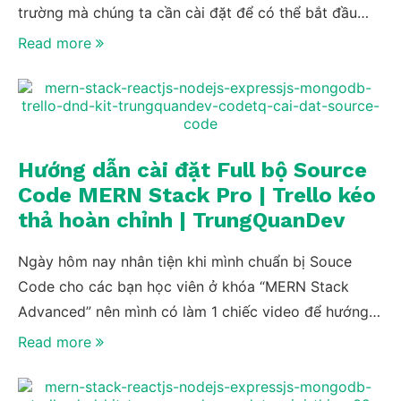
trường mà chúng ta cần cài đặt để có thể bắt đầu
học lập trình nhé, mọi thứ trong video này cũng chính
Read more
là những thứ mà mình vẫn dùng hàng ngày cho công
việc chứ không đâu xa cả.
Hướng dẫn cài đặt Full bộ Source
Code MERN Stack Pro | Trello kéo
thả hoàn chỉnh | TrungQuanDev
Ngày hôm nay nhân tiện khi mình chuẩn bị Souce
Code cho các bạn học viên ở khóa “MERN Stack
Advanced” nên mình có làm 1 chiếc video để hướng
dẫn các bạn cài đặt bộ Code Base ở khóa “MERN
Read more
Stack Pro”. Đồng thời dành tặng cho những bạn đang
học khóa Pro và có Download Source Code để ủng