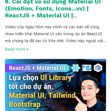
8. Cài đặt và sử dụng Material UI
(Emotion, Fonts, Icons…vv) |
ReactJS + Material UI |
TrungQuanDev
Video của ngày hôm nay mình và các bạn sẽ cùng
nhau triển khai Material UI vào trong dự án ReactJS
mà chúng ta đã tạo từ Vite nhé. Video này ngoài việc
cài đặt ra thì mình cũng có giải thích đầy đủ về
Read more
Emotion và Default Styled Components của thằng
MUI, cũng như cấu hình Fonts và Icons sẵn luôn cho
con project của chúng ta nhé.