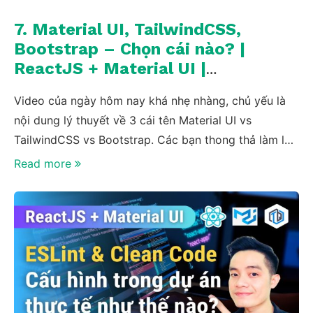
7. Material UI, TailwindCSS,
Bootstrap – Chọn cái nào? |
ReactJS + Material UI |
TrungQuanDev
Video của ngày hôm nay khá nhẹ nhàng, chủ yếu là
nội dung lý thuyết về 3 cái tên Material UI vs
TailwindCSS vs Bootstrap. Các bạn thong thả làm ly
cafe đen đá rồi nghe mình giải thích về 3 thứ trên nha
Read more
=)))