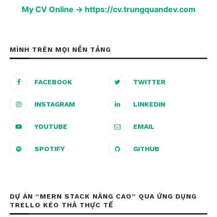
My CV Online → https://cv.trungquandev.com
MÌNH TRÊN MỌI NỀN TẢNG
FACEBOOK
TWITTER
INSTAGRAM
LINKEDIN
YOUTUBE
EMAIL
SPOTIFY
GITHUB
DỰ ÁN “MERN STACK NÂNG CAO” QUA ỨNG DỤNG
TRELLO KÉO THẢ THỰC TẾ