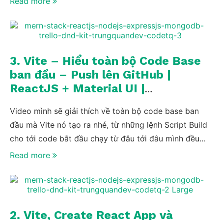
Read more
làm ly cafe rồi nghe mình nói thôi nhé 😀
3. Vite – Hiểu toàn bộ Code Base
ban đầu – Push lên GitHub |
ReactJS + Material UI |
TrungQuanDev
Video mình sẽ giải thích về toàn bộ code base ban
đầu mà Vite nó tạo ra nhé, từ những lệnh Script Build
cho tới code bắt đầu chạy từ đâu tới đâu mình đều
làm rất Chi Tiết và Cẩn thận. Sau cùng là mình sẽ
Read more
hướng dẫn các bạn tạo Repo và Push code lên
GitHub luôn nhé.
2. Vite, Create React App và