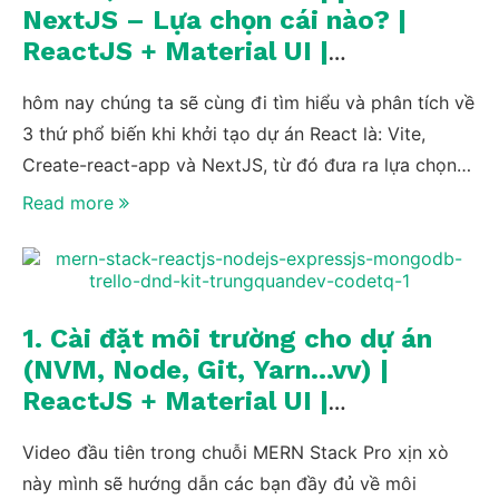
NextJS – Lựa chọn cái nào? |
ReactJS + Material UI |
TrungQuanDev
hôm nay chúng ta sẽ cùng đi tìm hiểu và phân tích về
3 thứ phổ biến khi khởi tạo dự án React là: Vite,
Create-react-app và NextJS, từ đó đưa ra lựa chọn
sử dụng cái nào tối ưu cho dự án nhé.
Read more
1. Cài đặt môi trường cho dự án
(NVM, Node, Git, Yarn…vv) |
ReactJS + Material UI |
TrungQuanDev
Video đầu tiên trong chuỗi MERN Stack Pro xịn xò
này mình sẽ hướng dẫn các bạn đầy đủ về môi