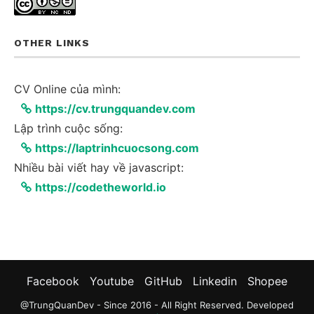
OTHER LINKS
CV Online của mình:
https://cv.trungquandev.com
Lập trình cuộc sống:
https://laptrinhcuocsong.com
Nhiều bài viết hay về javascript:
https://codetheworld.io
Facebook
Youtube
GitHub
Linkedin
Shopee
@TrungQuanDev - Since 2016 - All Right Reserved. Developed