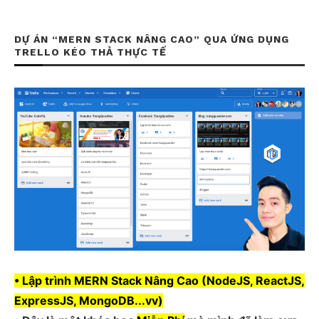
DỰ ÁN “MERN STACK NÂNG CAO” QUA ỨNG DỤNG
TRELLO KÉO THẢ THỰC TẾ
• Lập trình MERN Stack Nâng Cao (NodeJS, ReactJS,
ExpressJS, MongoDB...vv)