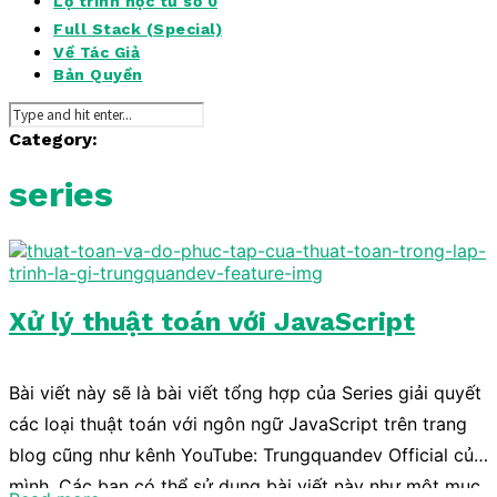
Lộ trình học từ số 0
Full Stack (Special)
Về Tác Giả
Bản Quyền
Category:
series
Xử lý thuật toán với JavaScript
Bài viết này sẽ là bài viết tổng hợp của Series giải quyết
các loại thuật toán với ngôn ngữ JavaScript trên trang
blog cũng như kênh YouTube: Trungquandev Official của
mình. Các bạn có thể sử dụng bài viết này như một mục