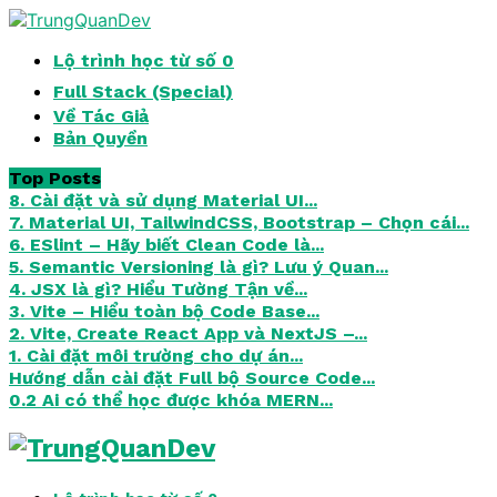
Lộ trình học từ số 0
Full Stack (Special)
Về Tác Giả
Bản Quyền
Top Posts
8. Cài đặt và sử dụng Material UI...
7. Material UI, TailwindCSS, Bootstrap – Chọn cái...
6. ESlint – Hãy biết Clean Code là...
5. Semantic Versioning là gì? Lưu ý Quan...
4. JSX là gì? Hiểu Tường Tận về...
3. Vite – Hiểu toàn bộ Code Base...
2. Vite, Create React App và NextJS –...
1. Cài đặt môi trường cho dự án...
Hướng dẫn cài đặt Full bộ Source Code...
0.2 Ai có thể học được khóa MERN...