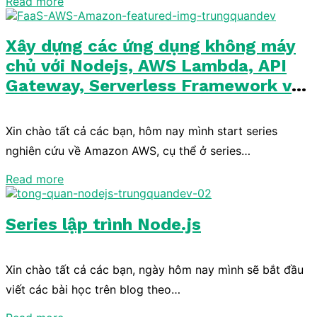
Read more
lục để dễ dàng di chuyển tới các bài viết khác liên quan
về thuật toán mà mình đã hướng dẫn bên dưới nhé.
Xây dựng các ứng dụng không máy
chủ với Nodejs, AWS Lambda, API
Gateway, Serverless Framework và
DynamoDB
Xin chào tất cả các bạn, hôm nay mình start series
nghiên cứu về Amazon AWS, cụ thể ở series…
Read more
Series lập trình Node.js
Xin chào tất cả các bạn, ngày hôm nay mình sẽ bắt đầu
viết các bài học trên blog theo…