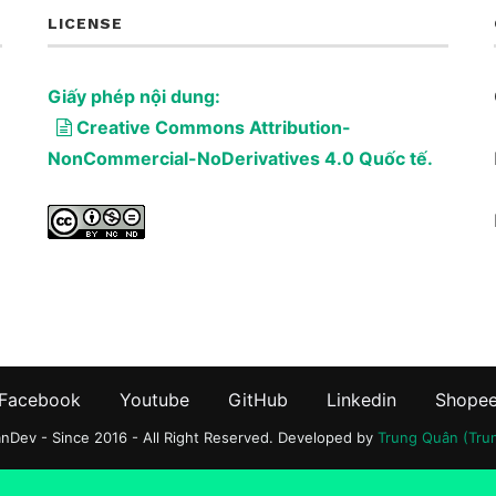
LICENSE
Giấy phép nội dung:
Creative Commons Attribution-
NonCommercial-NoDerivatives 4.0 Quốc tế.
Facebook
Youtube
GitHub
Linkedin
Shope
Dev - Since 2016 - All Right Reserved. Developed by
Trung Quân (Tr