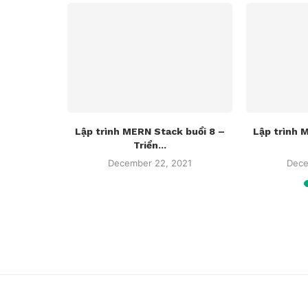
 buổi 16 –
Lập trình MERN Stack buổi 8 –
Lập trình 
Triển...
021
December 22, 2021
Dece