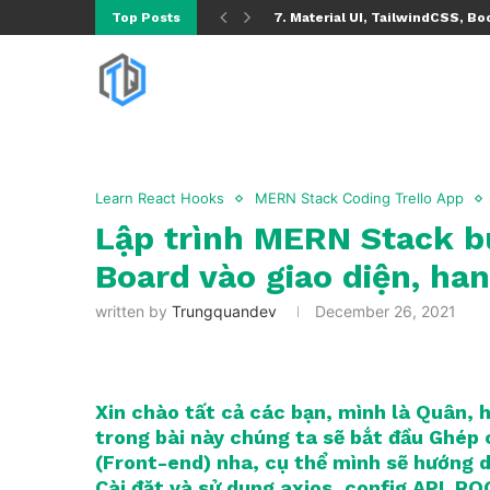
Top Posts
7. Material UI, TailwindCSS, Boo
Learn React Hooks
MERN Stack Coding Trello App
Lập trình MERN Stack bu
Board vào giao diện, ha
written by
Trungquandev
December 26, 2021
Xin chào tất cả các bạn, mình là Quân, 
trong bài này chúng ta sẽ bắt đầu Ghép
(Front-end) nha, cụ thể mình sẽ hướng 
Cài đặt và sử dụng axios, config API_RO