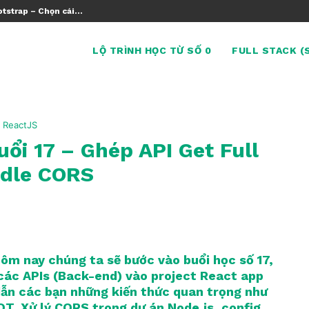
tstrap – Chọn cái...
LỘ TRÌNH HỌC TỪ SỐ 0
FULL STACK (
ReactJS
ổi 17 – Ghép API Get Full
ndle CORS
hôm nay chúng ta sẽ bước vào buổi học số 17,
 các APIs (Back-end) vào project React app
dẫn các bạn những kiến thức quan trọng như
OT, Xử lý CORS trong dự án Node.js, config