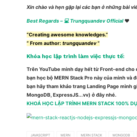
Xin chào và hẹn gặp lại các bạn ở những bài viế
Best Regards – 💻 Trungquandev Official
❤
“Creating awesome knowledges.”
“ From author:
trungquandev
”
Khóa học lập trình làm việc thực tế:
Trên YouTube mình dạy hết từ Front-end cho đ
bạn học bộ MERN Stack Pro này của mình và để 
bạn hãy tham khảo trang Landing Page mình g
MongoDB, ExpressJS...vv) ở đây nhé.
KHOÁ HỌC LẬP TRÌNH MERN STACK 100% D
JAVASCRIPT
MERN
MERN STACK
MONGODB