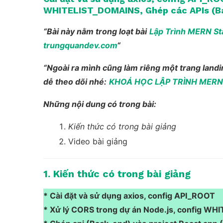
WHITELIST_DOMAINS, Ghép các APIs (Ba
“Bài này nằm trong loạt bài
Lập Trình MERN St
trungquandev.com
“
“Ngoài ra mình cũng làm riêng một trang landi
dễ theo dõi nhé:
KHOÁ HỌC LẬP TRÌNH MERN
Những nội dung có trong bài:
Kiến thức có trong bài giảng
Video bài giảng
1. Kiến thức có trong bài giảng
*
Cài đặt và sử dụng
axios
, config
API_ROOT
*
Xử lý
CORS
trong dự án Node.js, config
WHI