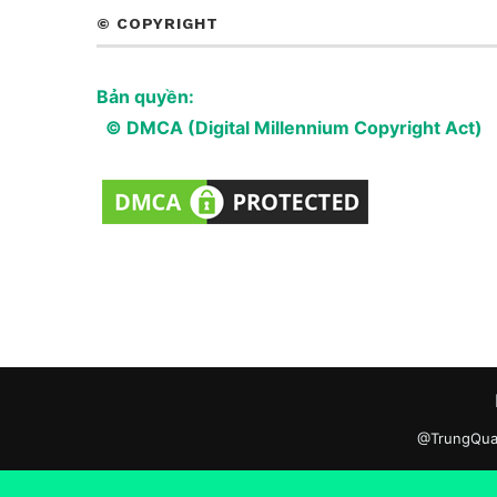
© COPYRIGHT
Bản quyền:
© DMCA (Digital Millennium Copyright Act)
@TrungQuan