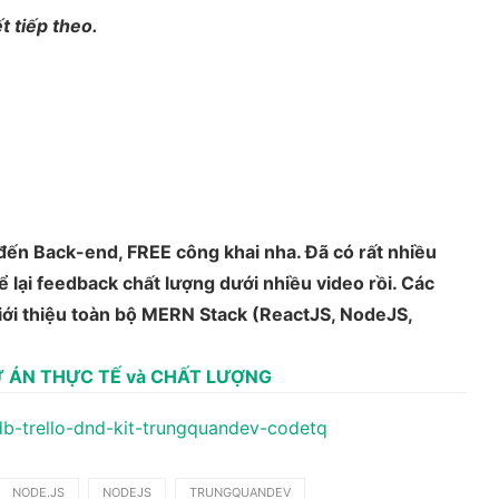
t tiếp theo.
ến Back-end, FREE công khai nha. Đã có rất nhiều
lại feedback chất lượng dưới nhiều video rồi. Các
iới thiệu toàn bộ MERN Stack (ReactJS, NodeJS,
Ự ÁN THỰC TẾ và CHẤT LƯỢNG
NODE.JS
NODEJS
TRUNGQUANDEV