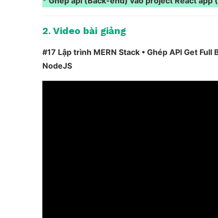
* Ghép api (Back-end) vào project React app 
2. Video bài giảng
#17 Lập trình MERN Stack • Ghép API Get Full 
NodeJS