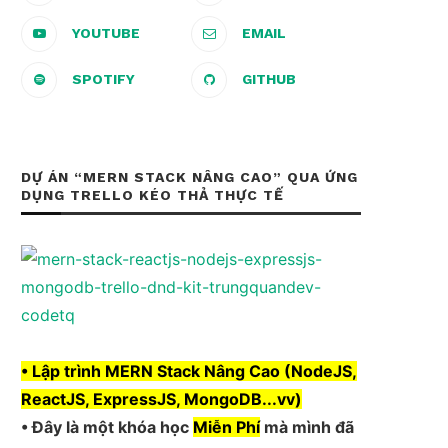
YOUTUBE
EMAIL
SPOTIFY
GITHUB
DỰ ÁN “MERN STACK NÂNG CAO” QUA ỨNG
DỤNG TRELLO KÉO THẢ THỰC TẾ
• Lập trình MERN Stack Nâng Cao (NodeJS,
ReactJS, ExpressJS, MongoDB...vv)
• Đây là một khóa học
Miễn Phí
mà mình đã