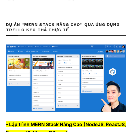
DỰ ÁN “MERN STACK NÂNG CAO” QUA ỨNG DỤNG
TRELLO KÉO THẢ THỰC TẾ
• Lập trình MERN Stack Nâng Cao (NodeJS, ReactJS,