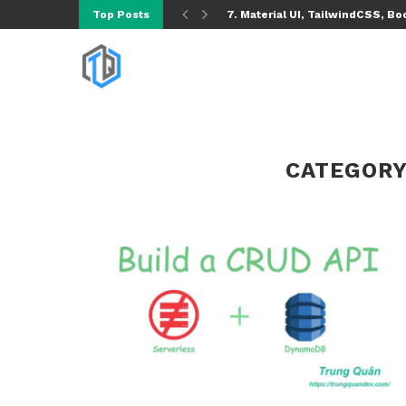
Top Posts
7. Material UI, TailwindCSS, Boo
CATEGORY