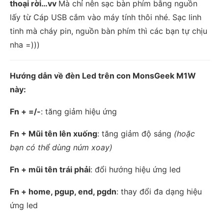
thoại rời…vv
Mà chỉ nên sạc bàn phím bằng nguồn
lấy từ Cáp USB cắm vào máy tính thôi nhé. Sạc linh
tinh mà cháy pin, nguồn bàn phím thì các bạn tự chịu
nha =)))
Hướng dẫn về đèn Led trên con MonsGeek M1W
này:
Fn + =/-
: tăng giảm hiệu ứng
Fn + Mũi tên lên xuống
: tăng giảm độ sáng
(hoặc
bạn có thể dùng núm xoay)
Fn + mũi tên trái phải
: đổi hướng hiệu ứng led
Fn + home, pgup, end, pgdn
: thay đổi đa dạng hiệu
ứng led