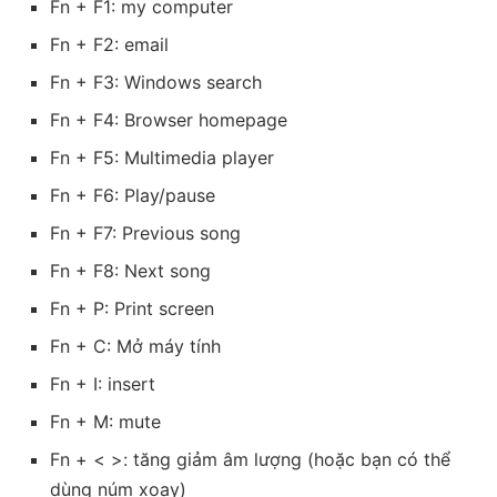
Fn + F1: my computer
Fn + F2: email
Fn + F3: Windows search
Fn + F4: Browser homepage
Fn + F5: Multimedia player
Fn + F6: Play/pause
Fn + F7: Previous song
Fn + F8: Next song
Fn + P: Print screen
Fn + C: Mở máy tính
Fn + I: insert
Fn + M: mute
Fn + < >: tăng giảm âm lượng (hoặc bạn có thể
dùng núm xoay)