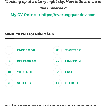
"Looking up at a starry night sky. How little are we in
this universe?"
My CV Online → https://cv.trungquandev.com
MÌNH TRÊN MỌI NỀN TẢNG
FACEBOOK
TWITTER
INSTAGRAM
LINKEDIN
YOUTUBE
EMAIL
SPOTIFY
GITHUB