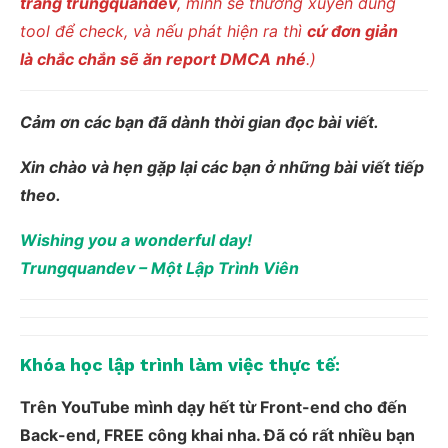
trang trungquandev
, mình sẽ thường xuyên dùng
tool để check, và nếu phát hiện ra thì
cứ đơn giản
là chắc chắn sẽ ăn report DMCA
nhé
.)
Cảm ơn các bạn đã dành thời gian đọc bài viết.
Xin chào và hẹn gặp lại các bạn ở những bài viết tiếp
theo.
Wishing you a wonderful day!
Trungquandev – Một Lập Trình Viên
Khóa học lập trình làm việc thực tế:
Trên YouTube mình dạy hết từ Front-end cho đến
Back-end, FREE công khai nha. Đã có rất nhiều bạn