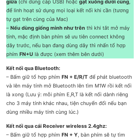
giữa
(chỉ dùng cáp USB) hoặc
gạt xuống dưới cùng
,
để linh hoạt sử dụng mọi loại kết nối khi cần (tương
tự gạt trên cùng của Mac)
–
Nếu dùng giống mình như trên
thì khi tắt mở máy
tính, mặc định bàn phím sẽ ưu tiên connect không
dây trước, nếu bạn đang dùng dây thì nhấn tổ hợp
phím
FN+U
là được (xem thêm bên dưới)
Kết nối qua Bluetooth:
– Bấm giữ tổ hợp phím
FN + E/R/T
để phát bluetooth
và lên máy tính mở Bluetooth lên tìm M1W rồi kết nối
là xong (Lưu ý: mỗi phím E,R,T là kết nối dành riêng
cho 3 máy tính khác nhau, tiện chuyển đổi nếu bạn
dùng nhiều máy tính cùng lúc.)
Kết nối qua cái Receiver wireless 2.4ghz:
– Bấm giữ tổ hợp phím
FN + Y
, bàn phím sẽ tự tìm