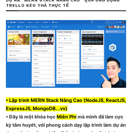
DỰ ÁN “MERN STACK NÂNG CAO” QUA ỨNG DỤNG
TRELLO KÉO THẢ THỰC TẾ
• Lập trình MERN Stack Nâng Cao (NodeJS, ReactJS,
ExpressJS, MongoDB...vv)
• Đây là một khóa học
Miễn Phí
mà mình đã làm cực
kỳ tâm huyết, với phong cách dạy lập trình làm dự án