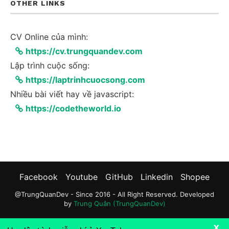
OTHER LINKS
CV Online của mình:
https://cv.trungquandev.com
Lập trình cuộc sống:
https://laptrinhcuocsong.com
Nhiều bài viết hay về javascript:
https://codetheworld.io
Facebook
Youtube
GitHub
Linkedin
Shopee
@TrungQuanDev - Since 2016 - All Right Reserved. Developed
by
Trung Quân (TrungQuanDev)
X