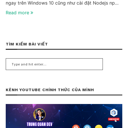
ngay trên Windows 10 cũng như cài đặt Nodejs npm,
yarn, git, ssh… nhé.
Read more
TÌM KIẾM BÀI VIẾT
KÊNH YOUTUBE CHÍNH THỨC CỦA MÌNH