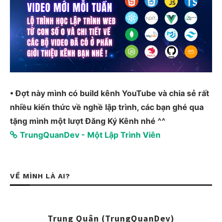
• Đợt này mình có build kênh YouTube và chia sẻ rất
nhiều kiến thức về nghề lập trình, các bạn ghé qua
tặng mình một lượt Đăng Ký Kênh nhé ^^
TrungQuanDev - Một Lập Trình Viên
VỀ MÌNH LÀ AI?
Trung Quân (TrungQuanDev)